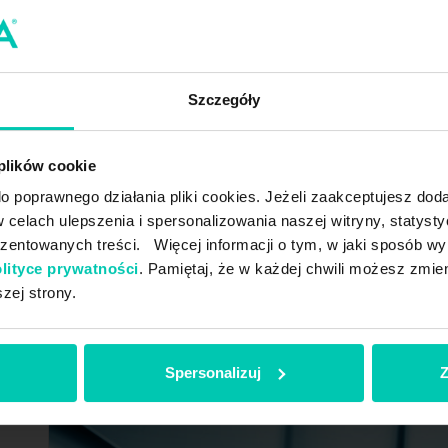
O produkcie
Szczegóły
 plików cookie
Sól przemysłowa stanowi jeden ze składników produk
 poprawnego działania pliki cookies. Jeżeli zaakceptujesz doda
barwników. Znajduje również szerokie zastosowanie w 
elach ulepszenia i spersonalizowania naszej witryny, statyst
Sól przemysłowa podobnie jak sól spożywcza produk
ezentowanych treści. Więcej informacji o tym, w jaki sposób wy
z mokrej eksploatacji naturalnych złóż soli kamiennej
lityce prywatności
. Pamiętaj, że w każdej chwili możesz zmien
szej strony.
Cena Soli Przemysłowej dostępna w hurtowniach produktów B2B
Spersonalizuj
Z