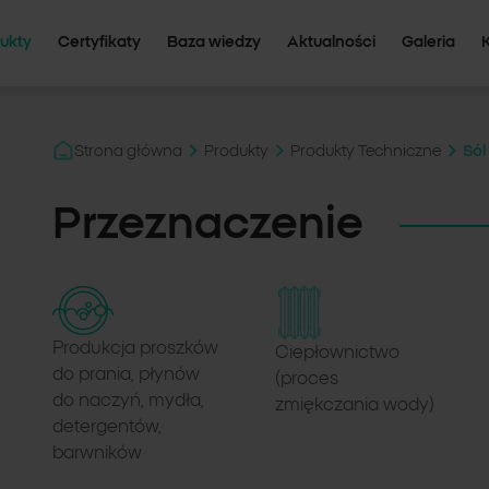
ukty
Certyfikaty
Baza wiedzy
Aktualności
Galeria
Strona główna
Produkty
Produkty Techniczne
Sól
Przeznaczenie
Produkcja proszków
Ciepłownictwo
do prania, płynów
(proces
do naczyń, mydła,
zmiękczania wody)
detergentów,
barwników