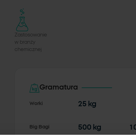
Zastosowanie
w branży
chemicznej
Gramatura
25 kg
Worki
500 kg
1
Big Bagi