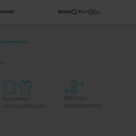
Kontakt
Szukaj
PL
EN
DE
 Przemysłowa
Elektroliza
Garbarstwo
i produkcja sody
i przemysł tekstylny