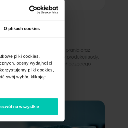
O plikach cookies
cji detergentów, proszków do prania oraz
tkowe pliki cookies,
procesie elektrolizy oraz przy produkcji sody.
ycznych, oceny wydajności
owana jest z roztworu soli pochodzącego
korzystujemy pliki cookies,
.
ić swój wybór, klikając
ezwól na wszystkie