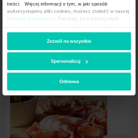
treści. Więcej informacji o tym, w jaki sposób
wykorzystujemy pliki cookies, możesz znaleźć w naszej
Polityce prywatności
. Pamiętaj, że w każdej chwili
możesz zmienić swój wybór, klikając przycisk Cookies
na dole naszej strony.
Sole Spożywcze QEMETICA.
Zezwól na wszystkie
Wyznaczają standardy
Spersonalizuj
Zobacz więcej
Odmowa