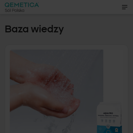
PL
Baza wiedzy
EN
O nas
DE
Produkty
Certyfikaty
Baza wiedzy
Aktualności
Galeria